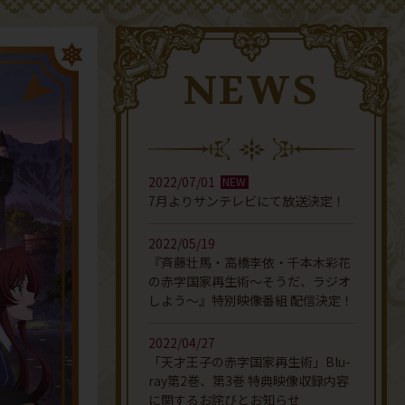
NEWS
2022/07/01
7月よりサンテレビにて放送決定！
2022/05/19
『斉藤壮馬・高橋李依・千本木彩花
の赤字国家再生術～そうだ、ラジオ
しよう～』特別映像番組 配信決定！
2022/04/27
「天才王子の赤字国家再生術」Blu-
ray第2巻、第3巻 特典映像収録内容
に関するお詫びとお知らせ