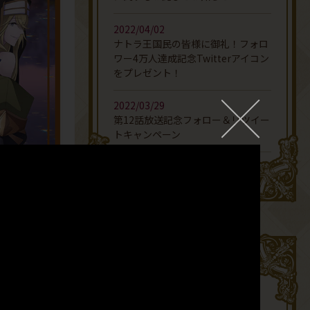
2022/04/02
ナトラ王国民の皆様に御礼！フォロ
ワー4万人達成記念Twitterアイコン
をプレゼント！
2022/03/29
×
第12話放送記念フォロー＆リツイー
トキャンペーン
MORE
Twitter