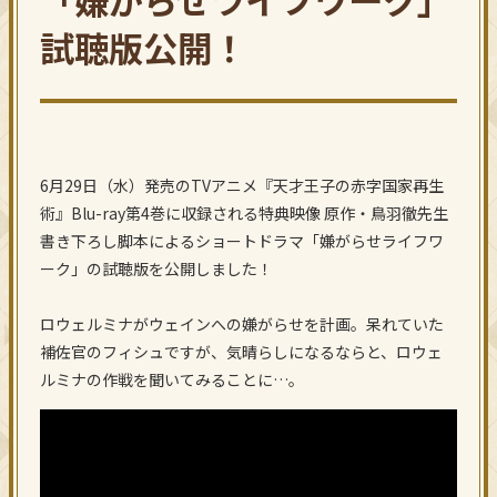
Blu-ray
試聴版公開！
MUSIC
GOODS
Official Twitter
6月29日（水）発売のTVアニメ『天才王子の赤字国家再生
術』Blu-ray第4巻に収録される特典映像 原作・鳥羽徹先生
SHARE
書き下ろし脚本によるショートドラマ「嫌がらせライフワ
ーク」の試聴版を公開しました！
ロウェルミナがウェインへの嫌がらせを計画。呆れていた
補佐官のフィシュですが、気晴らしになるならと、ロウェ
ルミナの作戦を聞いてみることに…。