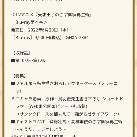
＜TVアニメ『天才王子の赤字国家再生術』
Blu-ray第４巻＞
発売日：2022年6月29日（水）
［Blu-ray］9,900円(税込) GNXA-2384
【収録話】
■第10話～第12話
【特典】
■ファルまろ先生描きおろしアウターケース（フラーニ
ャ）
ミニキャラ動画「原作・鳥羽徹先生書き下ろし ショートド
ラマ」(Web未公開エピソードも収録)
（サンタクロースを捕まえて／嫌がらせライフワーク）
■キャストラジオ「斉藤壮馬・高橋李依の赤字国家再生術
～そうだ、ラジオしよう～」
#8～9＋音泉PREMIUM限定コーナー