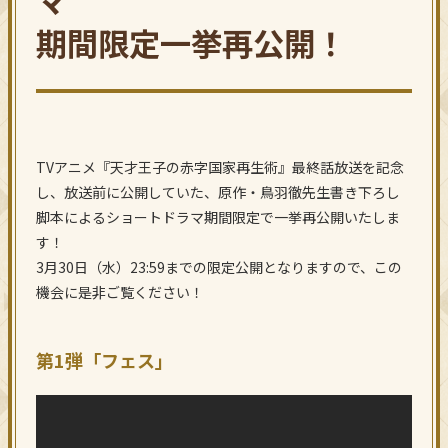
GOODS
期間限定
一挙再公開！
Official Twitter
SHARE
TVアニメ『天才王子の赤字国家再生術』最終話放送を記念
し、放送前に公開していた、原作・鳥羽徹先生書き下ろし
脚本によるショートドラマ期間限定で一挙再公開いたしま
す！
3月30日（水）23:59までの限定公開となりますので、この
機会に是非ご覧ください！
第1弾「フェス」