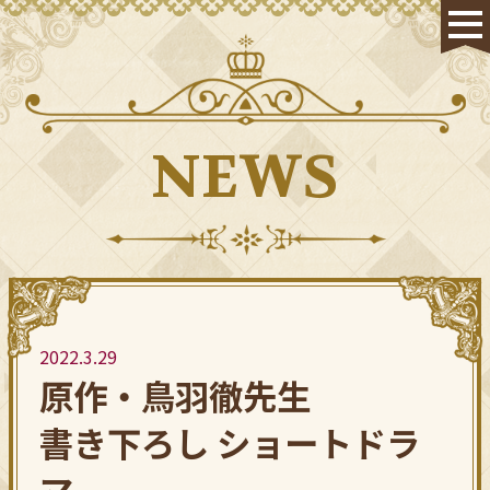
HOME
NEWS
NEWS
STAFF & CAST
ON AIR
STORY
CHARACTER
2022.3.29
原作・鳥羽徹先生
Blu-ray
書き下ろし ショートドラ
MUSIC
マ