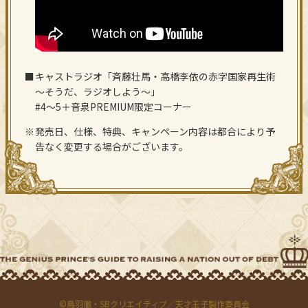
キャストラジオ「斉藤壮馬・高橋李依の赤字国家再生術
～そうだ、ラジオしよう～」
#4～5＋音泉PREMIUM限定コーナー
発売日、仕様、特典、キャンペーン内容は都合により予
告なく変更する場合がございます。
©鳥羽徹・SBクリエイティブ／天才王子製作委員会