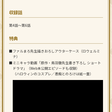
収録話
第4話～第6話
特典
ファルまろ先生描きおろしアウターケース（ロウェルミ
ナ）
ミニキャラ動画「原作・鳥羽徹先生書き下ろし ショート
ドラマ」（Web未公開エピソードも収録）
（ハロウィンのコスプレ／愚痴とのろけは紙一重）