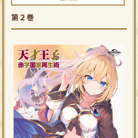
Blu-ray
第２巻
MUSIC
GOODS
Official Twitter
SHARE